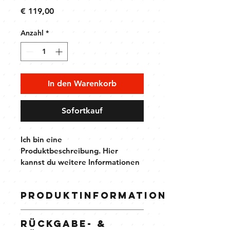
Preis
€ 119,00
Anzahl
*
In den Warenkorb
Sofortkauf
Ich bin eine 
Produktbeschreibung. Hier 
kannst du weitere Informationen 
zu deinem Produkt hinzufügen, z. 
B. Maße, Material, Pflege- und 
Produktinformationen
Reinigungshinweise.
Hier kannst du weitere 
Rückgabe- &
Informationen zu deinem Produkt 