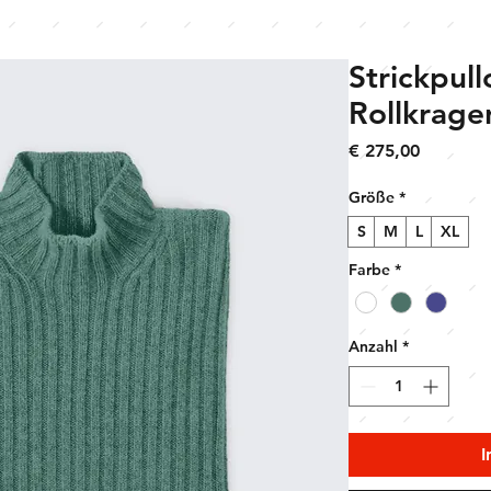
Strickpull
Rollkrage
Preis
€ 275,00
Größe
*
S
M
L
XL
Farbe
*
Anzahl
*
I