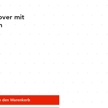
over mit
n
n den Warenkorb