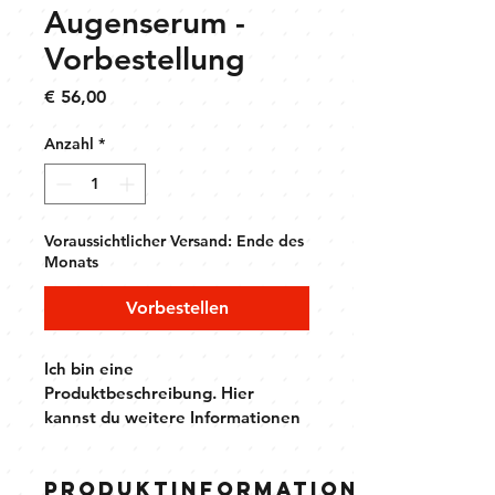
Augenserum -
Vorbestellung
Preis
€ 56,00
Anzahl
*
Voraussichtlicher Versand: Ende des
Monats
Vorbestellen
Ich bin eine 
Produktbeschreibung. Hier 
kannst du weitere Informationen 
zu deinem Produkt hinzufügen, z. 
B. Maße, Material, Pflege- und 
Produktinformationen
Reinigungshinweise.